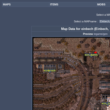
MAPS
ITEMS
MOBS
Select a M
Select a MAPname :
Map Data for einbech (Einbech, t
Preview
ingame/gen